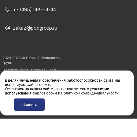
+7 (495) 148-64-44
zakaz@podgroup.ru
2023-2026 © Первый Подшипник
Групп
Политика конфиденциальности
В целях улучшения и обеспечения работоспособности сайта мы
используем файлы сookie.
Политика в отношении обработки и защиты персональных данных
Оставаясь на нашем сайте , вы соглашаетесь с условиями
использования
файлов cookie
и
Политикой конфиденциальности
.
Принять