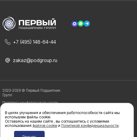
+7 (495) 148-64-44
zakaz@podgroup.ru
2023-2026 © Первый Подшипник
Групп
Политика конфиденциальности
В целях улучшения и обеспечения работоспособности сайта мы
используем файлы сookie.
Политика в отношении обработки и защиты персональных данных
Оставаясь на нашем сайте , вы соглашаетесь с условиями
использования
файлов cookie
и
Политикой конфиденциальности
.
Принять